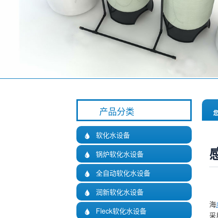
产品分类
软化水设备

锅炉软化水设备

全自动软化水设备

润新软化水设备
感

海
Fleck软化水设备

采