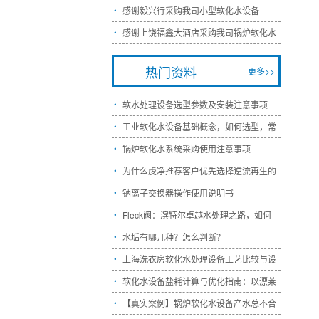
感谢毅兴行采购我司小型软化水设备

感谢上饶福鑫大酒店采购我司锅炉软化水

热门资料
更多>>
软水处理设备选型参数及安装注意事项

工业软化水设备基础概念，如何选型，常

锅炉软化水系统采购使用注意事项

为什么虔净推荐客户优先选择逆流再生的

钠离子交换器操作使用说明书

Fleck阀：滨特尔卓越水处理之路，如何

水垢有哪几种？怎么判断？

上海洗衣房软化水处理设备工艺比较与设

软化水设备盐耗计算与优化指南：以漂莱

【真实案例】锅炉软化水设备产水总不合
