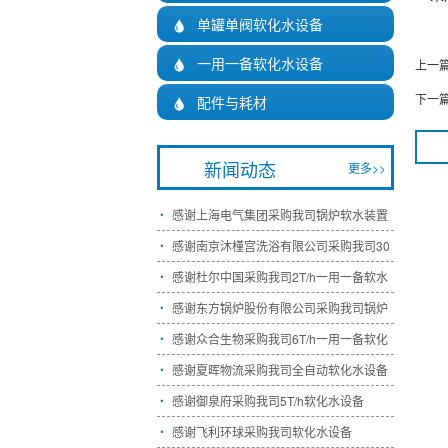
单罐单阀软化水设备

一用一备软化水设备
上一

下一
配件与耗材

新闻动态
更多>>
感谢上海电气集团采购我司锅炉软水装置

感谢南京沐槿宫洗浴有限公司采购我司30

感谢杜尔中国采购我司2T/h一用一备软水

感谢东方锅炉股份有限公司采购我司锅炉

感谢众合生物采购我司6T/h一用一备软化

感谢夏晖物流采购我司全自动软化水设备

感谢御泉府采购我司5T/h软化水设备

感谢飞利环球采购我司软化水设备
