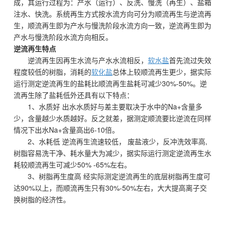
成，其运行过程为：产水（运行）、反洗、慢洗（再生）、盐箱
注水、快洗。系统再生方式按水流方向可分为顺流再生与逆流再
生，顺流再生即为产水与慢洗阶段水流方向一致，逆流再生即为
产水与慢洗阶段水流方向相反。
逆流再生特点
逆流再生因再生水流与产水水流相反，
软水盐
首先流过失效
程度较低的树脂，消耗的
软化盐
总体上较顺流再生更少，据实际
运行测定逆流再生的盐耗比顺流再生盐耗可减少30%-50%。逆
流再生除了盐耗低外还具有以下特点：
1、水质好 出水水质好与差主要取决于水中的Na+含量多
少，含量越少水质越好。反之就差，据测定顺流要比逆流在同样
情况下出水Na+含量高出6-10倍。
2、水耗低 逆流再生流速较低， 废盐液少，反冲洗效率高,
树脂容易洗干净、耗水量大为减少，据实际运行测定逆流再生水
耗较顺流再生可减少50% -65%左右。
3、树脂再生度高 经实际测定逆流再生的底层树脂再生度可
达90%以上，而顺流再生只有30%-50%左右，大大提高离子交
换树脂的经济性。