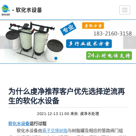
首页
关于虔净
产品展示
工程案例
解决方案
新闻动态
文章资料
联系
为什么虔净推荐客户优先选择逆流再
生的软化水设备
2021-12-13 11:00
来自: 虔净水处理
软化水设备
运行过程
软化水设备由
离子交换树脂
与树脂罐及相应的管路阀门组