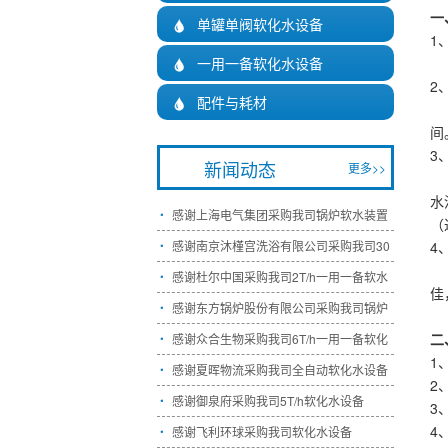
一
单罐单阀软化水设备

1
一用一备软化水设备
一

2
配件与耗材

每
间
3
新闻动态
更多>>
最
水
感谢上海电气集团采购我司锅炉软水装置

（
感谢南京沐槿宫洗浴有限公司采购我司30
4

设
感谢杜尔中国采购我司2T/h一用一备软水

佳
感谢东方锅炉股份有限公司采购我司锅炉

二
感谢众合生物采购我司6T/h一用一备软化

1
感谢夏晖物流采购我司全自动软化水设备

2
感谢御泉府采购我司5T/h软化水设备

3
4
感谢飞利环球采购我司软化水设备
