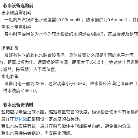
、软水设备选购前
、出水硬度需明确
般的蒸汽锅炉出水硬度需≤0.03mmol/L，热水锅炉为0.6mmol/L
、需求水量需明确
小时需要用多少水作为软水设备的采购是要明确的，这直接涉及到软
。
、场地准备
好有独立的软化水装置设备间，具体放置处必须是牢固的水平地面，
沟，距离以短为佳。远离锅炉等热源，距离大于3米以上，绝对禁止靠近
过滤器，除氧器）应予留位置。
、水电准备
备用电一般为220v，通常功率小于0.5kw。进水管径应满足设备进（产）
，进水浊度＜5FTU。
、软水设备安装时
、盐箱应尽量靠近软水罐，缩短吸盐软管的长度，确保设备使用时有足够
、最好在
软化罐
底部铺设一定高度的石英砂。
、若出水端安装有泵，最好在泵与罐体中间加装单向阀，避免罐内负压。
、若出水直接供给锅炉，需安装止回阀。