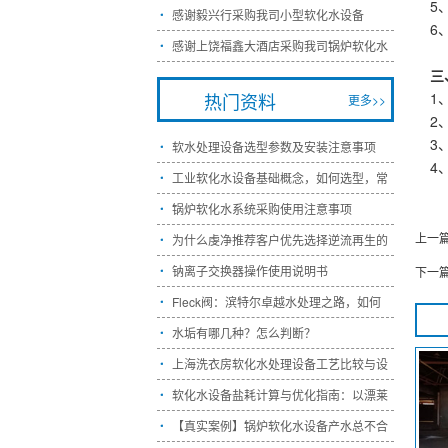
5
感谢毅兴行采购我司小型软化水设备

6
感谢上饶福鑫大酒店采购我司锅炉软化水

三
热门资料
1
更多>>
2
3
软水处理设备选型参数及安装注意事项

4
工业软化水设备基础概念，如何选型，常

锅炉软化水系统采购使用注意事项

上一
为什么虔净推荐客户优先选择逆流再生的

钠离子交换器操作使用说明书
下一

Fleck阀：滨特尔卓越水处理之路，如何

水垢有哪几种？怎么判断？

上海洗衣房软化水处理设备工艺比较与设

软化水设备盐耗计算与优化指南：以漂莱

【真实案例】锅炉软化水设备产水总不合
